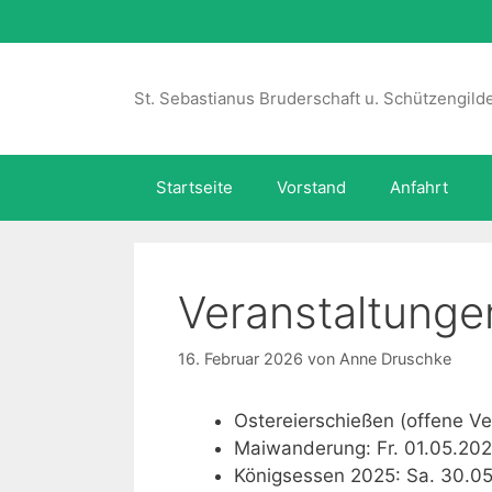
Zum
Inhalt
springen
St. Sebastianus Bruderschaft u. Schützengilde
Startseite
Vorstand
Anfahrt
Veranstaltung
16. Februar 2026
von
Anne Druschke
Ostereierschießen (offene Ve
Maiwanderung: Fr. 01.05.202
Königsessen 2025: Sa. 30.05