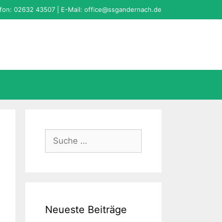
fon: 02632 43507 | E-Mail:
office@ssgandernach.de
Suche
nach:
Neueste Beiträge