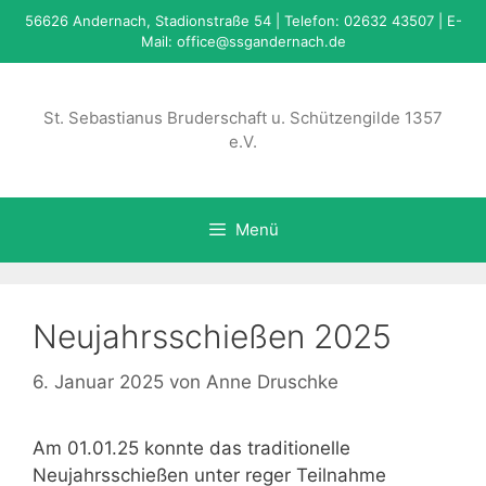
Zum
56626 Andernach, Stadionstraße 54 | Telefon: 02632 43507 | E-
Inhalt
Mail:
office@ssgandernach.de
springen
St. Sebastianus Bruderschaft u. Schützengilde 1357
e.V.
Menü
Neujahrsschießen 2025
6. Januar 2025
von
Anne Druschke
Am 01.01.25 konnte das traditionelle
Neujahrsschießen unter reger Teilnahme